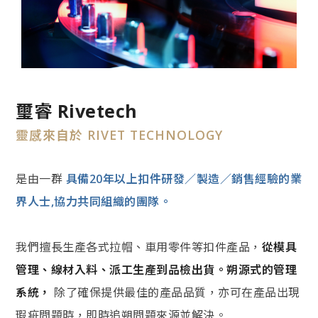
璽睿 Rivetech
靈感來自於 RIVET TECHNOLOGY
是由一群
具備20年以上扣件研發／製造／銷售經驗的業
界人士,協力共同組織的團隊。
我們擅長生產各式拉帽、車用零件等扣件產品，
從模具
管理、線材入料、派工生產到品檢出貨。朔源式的管理
系統，
除了確保提供最佳的產品品質，亦可在產品出現
瑕疵問題時，即時追朔問題來源並解決。