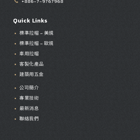
+886-7-9767968
Quick Links
標準拉帽 – 美規
標準拉帽 – 歐規
車用拉帽
客製化產品
建築用五金
公司簡介
專業技術
最新消息
聯絡我們